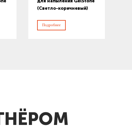
one
для напыления GelStone
(Светло-коричневый)
Подробнее
ТНЁРОМ