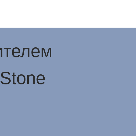
ителем
iStone