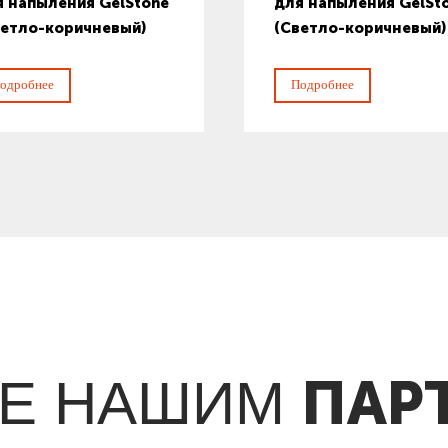
я напыления GelStone
для напыления GelSt
ветло-коричневый)
(Светло-коричневый)
одробнее
Подробнее
ПАР
ТЕ НАШИМ