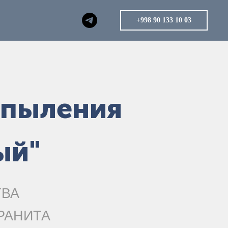
+998 90 133 10 03
апыления
ый"
ТВА
РАНИТА