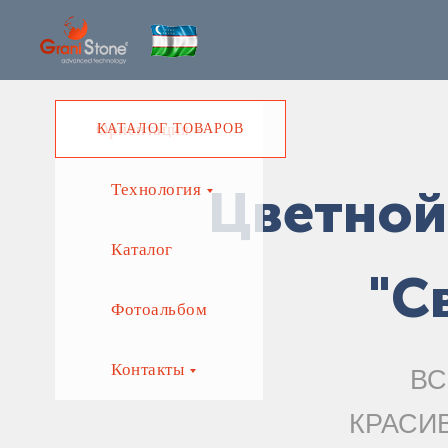
Ориентация
КАТАЛОГ ТОВАРОВ
Технология
Цветной
Каталог
"С
Фотоальбом
Контакты
ВС
КРАСИ