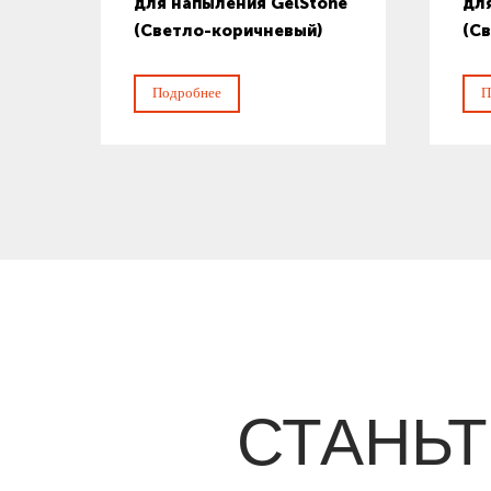
для напыления GelStone
дл
(Светло-коричневый)
(С
Подробнее
П
СТАНЬ