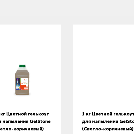
 кг Цветной гелькоут
1 кг Цветной гелькоу
я напыления GelStone
для напыления GelSt
ветло-коричневый)
(Светло-коричневый)