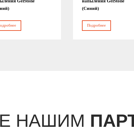
ыления GelStone
напыления GelStone
ний)
(Синий)
одробнее
Подробнее
ТЕ НАШИМ
ПАР