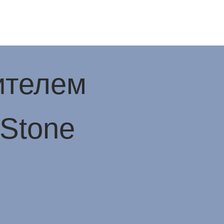
ителем
iStone