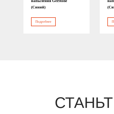
напыления GelStone
нап
(Синий)
(Си
Подробнее
П
СТАНЬ