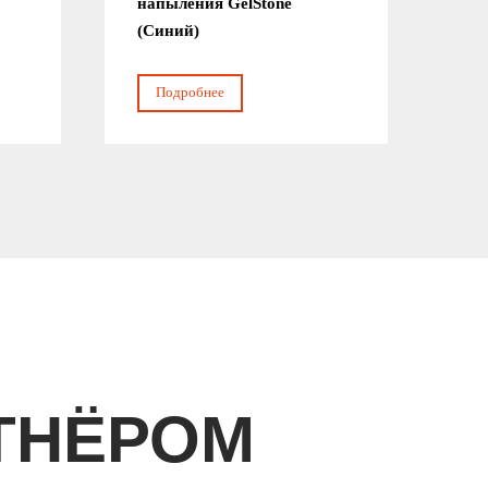
напыления GelStone
(Синий)
Подробнее
ТНЁРОМ