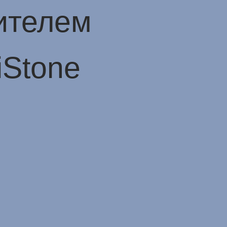
ителем
iStone