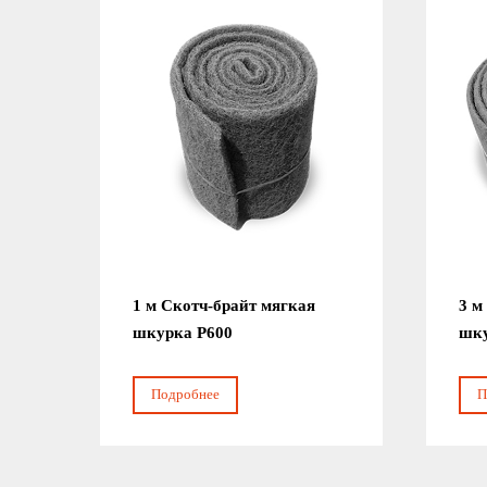
1 м Скотч-брайт мягкая
3 м
шкурка Р600
шку
Подробнее
П