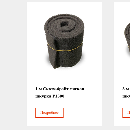
1 м Скотч-брайт мягкая
3 м
шкурка Р1500
шку
Подробнее
П