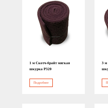
1 м Скотч-брайт мягкая
3 м
шкурка Р320
шку
Подробнее
П