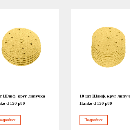
т Шлиф. круг липучка
10 шт Шлиф. круг липу
ko d 150 р80
Hanko d 150 р80
одробнее
Подробнее