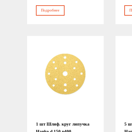
Подробнее
П
1 шт Шлиф. круг липучка
5 ш
Hanko d 150 р400
Han