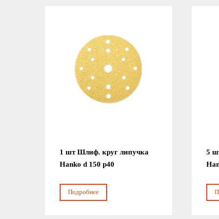
1 шт Шлиф. круг липучка
5 ш
Hanko d 150 р40
Han
Подробнее
П