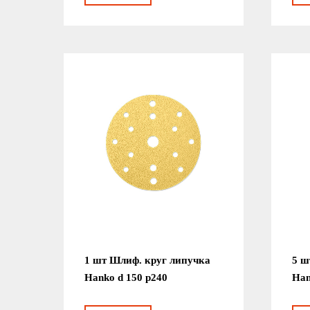
1 шт Шлиф. круг липучка
5 ш
Hanko d 150 р240
Han