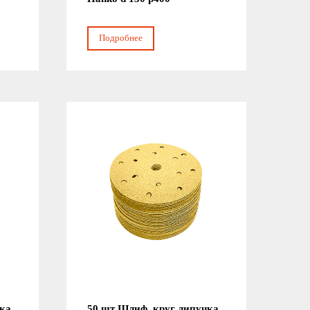
Подробнее
чка
50 шт Шлиф. круг липучка