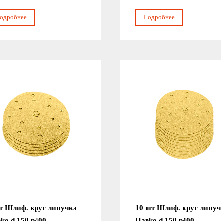
одробнее
Подробнее
т Шлиф. круг липучка
10 шт Шлиф. круг липу
ko d 150 р400
Hanko d 150 р400