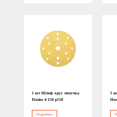
1 шт Шлиф. круг липучка
5 ш
Hanko d 150 р150
Han
Подробнее
П