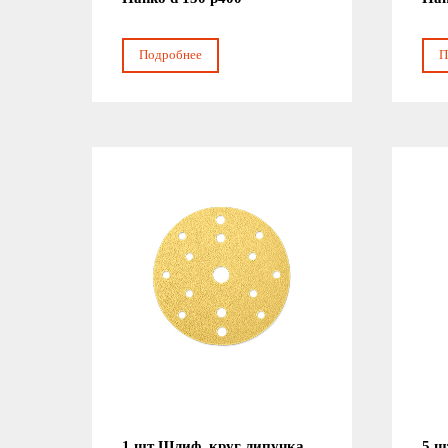
Подробнее
П
1 шт Шлиф. круг липучка
5 ш