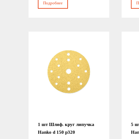
Подробнее
П
1 шт Шлиф. круг липучка
5 ш
Hanko d 150 р320
Han