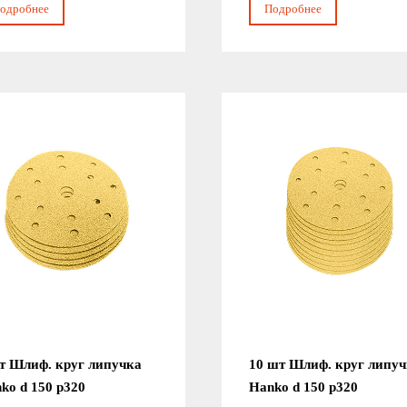
одробнее
Подробнее
т Шлиф. круг липучка
10 шт Шлиф. круг липу
ko d 150 р320
Hanko d 150 р320