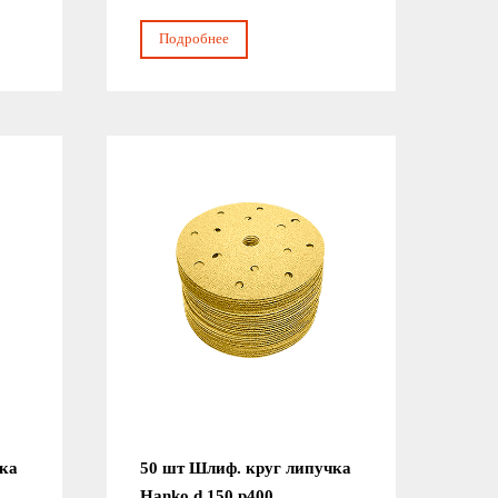
Подробнее
чка
50 шт Шлиф. круг липучка
Hanko d 150 р400