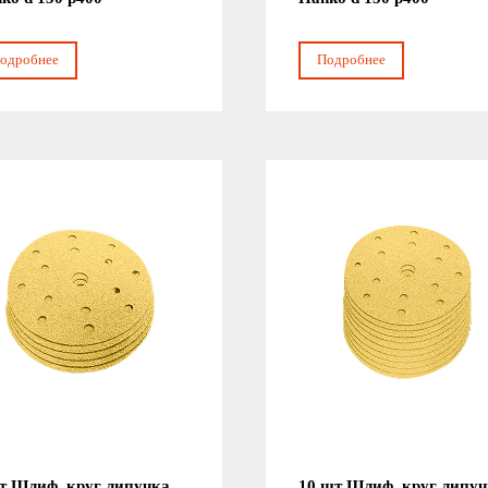
одробнее
Подробнее
т Шлиф. круг липучка
10 шт Шлиф. круг липу