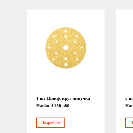
1 шт Шлиф. круг липучка
5 ш
Hanko d 150 р80
Han
Подробнее
П