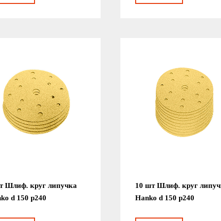
т Шлиф. круг липучка
10 шт Шлиф. круг липу
ko d 150 р240
Hanko d 150 р240