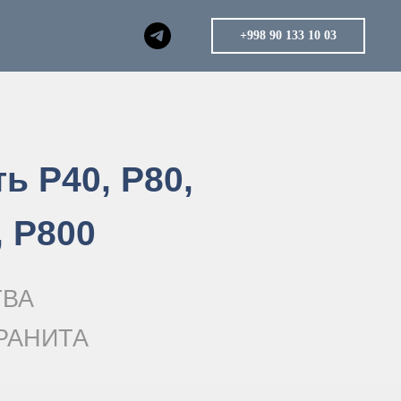
+998 90 133 10 03
 Р40, Р80,
, Р800
ТВА
РАНИТА