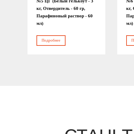
№5 ЦГ (Белый гелькоут - 3
№6 
кг, Отвердитель - 60 гр,
кг,
Парафиновый раствор - 60
Пар
мл)
мл)
Подробнее
П