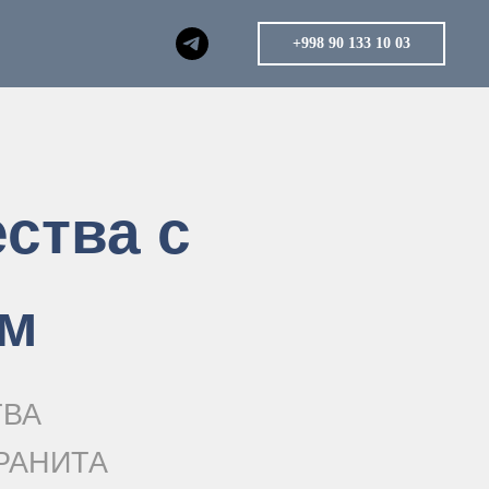
+998 90 133 10 03
ства с
ом
ТВА
РАНИТА