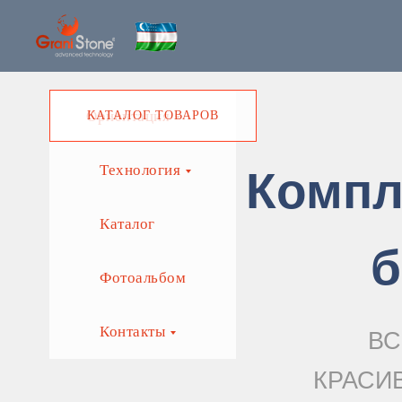
Ориентация
КАТАЛОГ ТОВАРОВ
Технология
Компл
Каталог
б
Фотоальбом
Контакты
ВС
КРАСИ