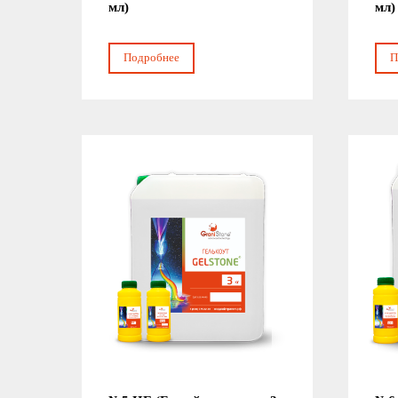
мл)
мл)
Подробнее
П