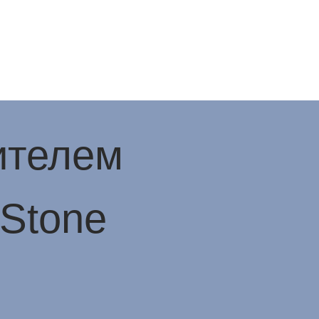
ителем
iStone